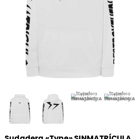
Sudadera «Type» SINMATRÍCULA